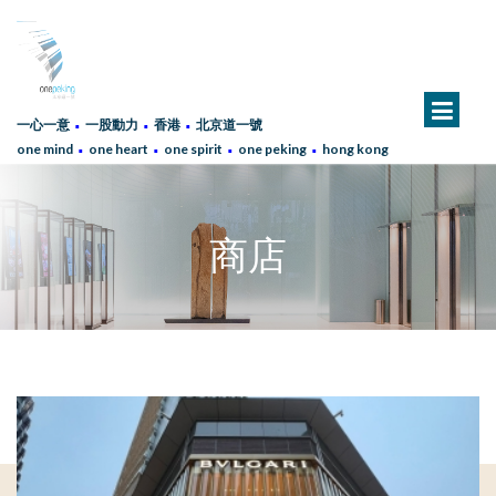
∙
∙
∙
一心一意
一股動力
香港
北京道一號
∙
∙
∙
∙
one mind
one heart
one spirit
one peking
hong kong
商店