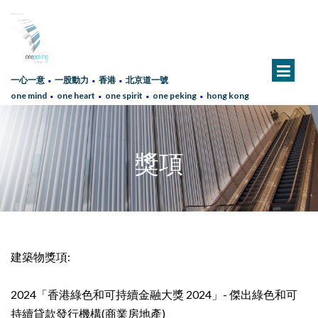
∙
∙
∙
一心一意
一股動力
香港
北京道一號
∙
∙
∙
∙
one mind
one heart
one spirit
one peking
hong kong
獎項
建築物獎項:
2024「香港綠色和可持續金融大獎 2024」- 傑出綠色和可
持續貸款發行機構(商業房地產)